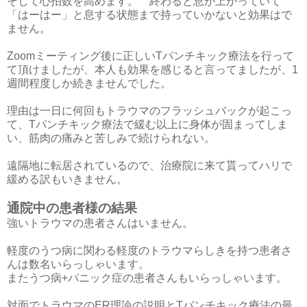
そして心拍数を高めます。 終わると息が上がっていて
「はーはー」と息する状態まで持っていかないと効果はで
ません。
Zoomミーティング後に正しいTパンチキック療法を行って
て頂けましたが、本人も効果を感じると言ってましたが、1
週間程度しか続きませんでした。
理由は一日に何回もトラウマのフラッシュバックが起こっ
て、Tパンチキック療法で緩む以上に身体が固まってしま
い、筋肉の痛みと苦しみで続けられない。
遠隔地に転居されているので、治療院に来て貰ってハリで
緩める訳もいきません。
通院中の患者様の結果
強いトラウマの患者さんはいません。
軽度のうつ病に関わる軽度のトラウマらしきを持つ患者さ
んは数名いらっしゃいます。
またうつ病+パニック症の患者さんもいらっしゃいます。
対面でトラウマのER理論の説明とTパンチキック療法の最