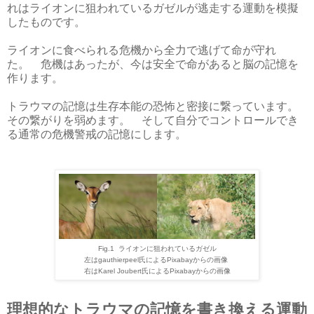
れはライオンに狙われているガゼルが逃走する運動を模擬
したものです。
ライオンに食べられる危機から全力で逃げて命が守れ
た。 危機はあったが、今は安全で命があると脳の記憶を
作ります。
トラウマの記憶は生存本能の恐怖と密接に繋っています。
その繋がりを弱めます。 そして自分でコントロールでき
る通常の危機警戒の記憶にします。
Fig.1 ライオンに狙われているガゼル
左はgauthierpeel氏によるPixabayからの画像
右はKarel Joubert氏によるPixabayからの画像
理想的なトラウマの記憶を書き換える運動