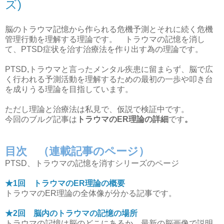
ズ)
脳のトラウマ記憶から作られる危機予測とそれに続く危機
管理行動を理解する理論です。 トラウマの記憶を消し
て、PTSD症状を治す治療法を作り出す為の理論です。
PTSD,トラウマと言ったメンタル疾患に留まらず、脳で広
く行われる予測活動を理解するための最初の一歩や叩き台
を成りうる理論を目指しています。
ただし理論と治療法は私見で、仮説で検証中です。
今回のブルグ記事は
トラウマのER理論の詳細
です
。
目次 （連載記事のページ）
PTSD、トラウマの記憶を消すシリーズのページ
★1回 トラウマのER理論の概要
トラウマのER理論の全体像が分かる記事です。
★2回 脳内のトラウマの記憶の場所
トラウマの記憶は脳のどこにあるか、最新の脳画像で説明