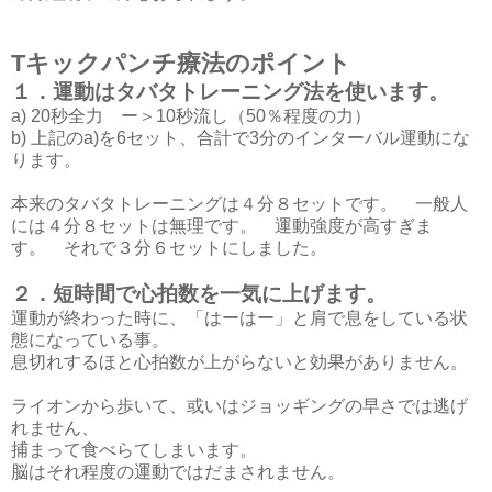
Tキックパンチ療法のポイント
１．運動はタバタトレーニング法を使います。
a) 20秒全力 ー＞10秒流し（50％程度の力）
b) 上記のa)を6セット、合計で3分のインターバル運動にな
ります。
本来のタバタトレーニングは４分８セットです。 一般人
には４分８セットは無理です。 運動強度が高すぎま
す。 それで３分６セットにしました。
２．短時間で心拍数を一気に上げます。
運動が終わった時に、「はーはー」と肩で息をしている状
態になっている事。
息切れするほと心拍数が上がらないと効果がありません。
ライオンから歩いて、或いはジョッギングの早さでは逃げ
れません、
捕まって食べらてしまいます。
脳はそれ程度の運動ではだまされません。