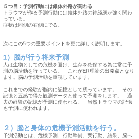
５つ目：予測行動には錐体外路が関わる
トラウマが作る予測行動には錐体外路の神経網が強く関わ
っている。
症状は同側の右側にでる。
次にこの5つの重要ポイントを更に詳しく説明します。
1）脳が行う将来予測
人は生物としての危機を避け、生存を確保する為に常に予
測の脳活動を行っている。 これがER理論の出発点となり
ます。脳の予測活動を重視しています。
これまでの経験が脳内に記憶として残っています。 その
記憶と五感で得た観測データと使って予測をします。 過
去の経験の記憶が予測に使われる。 当然トラウマの記憶
も予測に使われます。
２）脳と身体の危機予測活動を行う。
予測活動とは、危機予測、行動準備、実行動、結果、脳へ