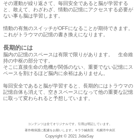
その運動が繰り返さて、毎回安全であると脳が学習する
と、敢えて、わざわざ、情動の記憶にアクセスする必要が
ない事も脳は学習します。
情動の有無のスイッチがOFFになることが期待できます。
これがトラウマの記憶の書き換えになります。
長期的には
脳内の記憶のスペースは有限で限りがあります。 生命維
持の中枢の部分です。
そこに直接生命の危機が関係のない、重要でない記憶にス
ペースを割けるほど脳内に余裕はありません。
毎回安全であると脳が学習すると、長期的にはトラウマの
記憶自体も消えて、空きスペースになって他の重要な記憶
に取って変わられると予想しています。
コンテンツは全てオリジナルです。引用は明記しています。
著作権保護に配慮をお願いします。キララ鍼灸院 札幌市中央区
Copyright © 2021 JidaiSay