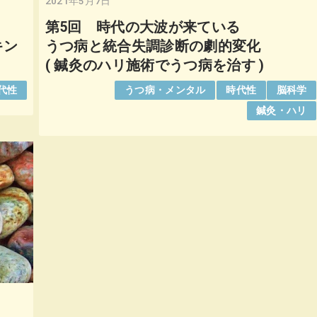
2021年5月7日
第5回 時代の大波が来ている
キン
うつ病と統合失調診断の劇的変化
( 鍼灸のハリ施術でうつ病を治す )
代性
うつ病・メンタル
時代性
脳科学
鍼灸・ハリ