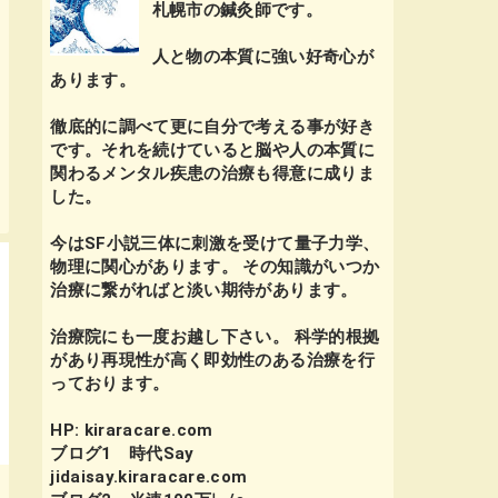
札幌市の鍼灸師です。
人と物の本質に強い好奇心が
あります。
徹底的に調べて更に自分で考える事が好き
です。それを続けていると脳や人の本質に
関わるメンタル疾患の治療も得意に成りま
した。
今はSF小説三体に刺激を受けて量子力学、
物理に関心があります。 その知識がいつか
治療に繋がればと淡い期待があります。
治療院にも一度お越し下さい。 科学的根拠
があり再現性が高く即効性のある治療を行
っております。
HP: kiraracare.com
ブログ1 時代Say
jidaisay.kiraracare.com