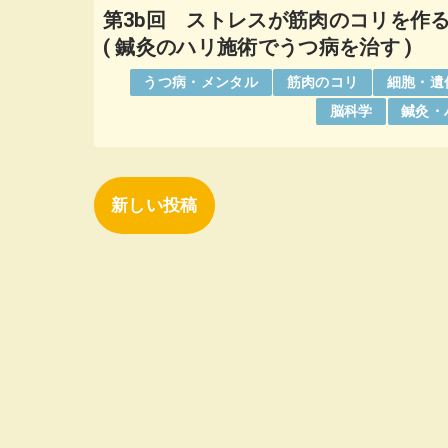
第3b回 ストレスが筋肉のコリを作
( 鍼灸のハリ施術でうつ病を治す )
うつ病・メンタル
筋肉のコリ
細胞・遺
脳科学
鍼灸・
新しい投稿