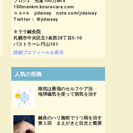
ブログ2 光速100万㎞/s
100mankm.kiraracare.com
ｎｏ+ｅ jidaisay note.com/jidaisay
Twitter： ＠jidaisay
キララ鍼灸院
札幌市中央区北1条西28丁目5-10
パストラーレ円山101
詳細プロフィールを表示
人気の投稿
南枕は最強のセルフケア法
地球磁気を使って病気を治す
鍼灸のハリ施術でうつ病を治す
第１回 まえがきと目次と概要