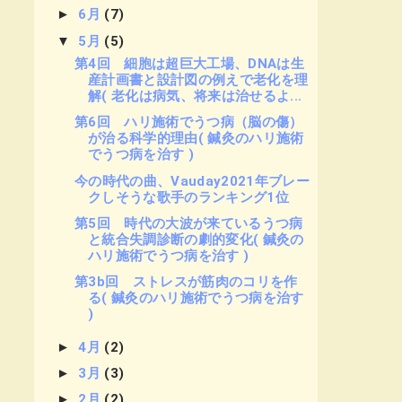
►
6月
(7)
▼
5月
(5)
第4回 細胞は超巨大工場、DNAは生
産計画書と設計図の例えで老化を理
解( 老化は病気、将来は治せるよ...
第6回 ハリ施術でうつ病（脳の傷）
が治る科学的理由( 鍼灸のハリ施術
でうつ病を治す )
今の時代の曲、Vauday2021年ブレー
クしそうな歌手のランキング1位
第5回 時代の大波が来ているうつ病
と統合失調診断の劇的変化( 鍼灸の
ハリ施術でうつ病を治す )
第3b回 ストレスが筋肉のコリを作
る( 鍼灸のハリ施術でうつ病を治す
)
►
4月
(2)
►
3月
(3)
►
2月
(2)