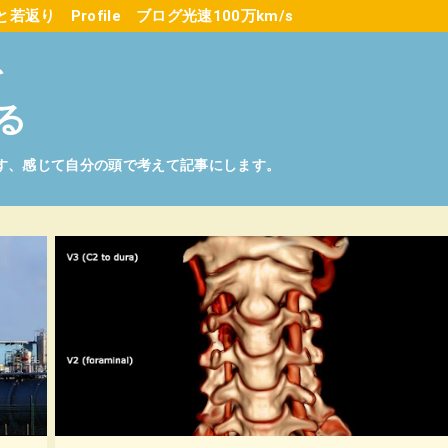
と若返り
Profile
ブログ光速100万km/s
を
る
す、感じて自分の頭で考えて記事にします。