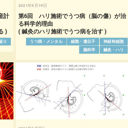
2021年5月19日
産計
第6回 ハリ施術でうつ病（脳の傷）が治
る科学的理由
 )
( 鍼灸のハリ施術でうつ病を治す )
返り
うつ病・メンタル
細胞・遺伝子
神経幹細胞
脳科学
鍼灸・ハリ