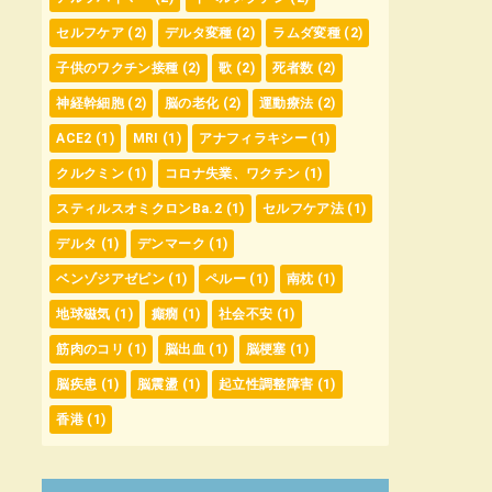
セルフケア
(2)
デルタ変種
(2)
ラムダ変種
(2)
子供のワクチン接種
(2)
歌
(2)
死者数
(2)
神経幹細胞
(2)
脳の老化
(2)
運動療法
(2)
ACE2
(1)
MRI
(1)
アナフィラキシー
(1)
クルクミン
(1)
コロナ失業、ワクチン
(1)
スティルスオミクロンBa.2
(1)
セルフケア法
(1)
デルタ
(1)
デンマーク
(1)
ベンゾジアゼピン
(1)
ペルー
(1)
南枕
(1)
地球磁気
(1)
癲癇
(1)
社会不安
(1)
筋肉のコリ
(1)
脳出血
(1)
脳梗塞
(1)
脳疾患
(1)
脳震盪
(1)
起立性調整障害
(1)
香港
(1)