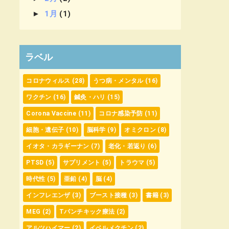
►
1月
(1)
ラベル
コロナウィルス
(28)
うつ病・メンタル
(16)
ワクチン
(16)
鍼灸・ハリ
(15)
Corona Vaccine
(11)
コロナ感染予防
(11)
細胞・遺伝子
(10)
脳科学
(9)
オミクロン
(8)
イオタ・カラギーナン
(7)
老化・若返り
(6)
PTSD
(5)
サプリメント
(5)
トラウマ
(5)
時代性
(5)
亜鉛
(4)
脳
(4)
インフレエンザ
(3)
ブースト接種
(3)
書籍
(3)
MEG
(2)
Tパンチキック療法
(2)
アルツハイマー
(2)
イベルメクチン
(2)