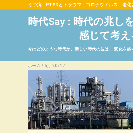
うつ病
PTSDとトラウマ
コロナウィルス
老化
時代Say : 時代の兆し
感じて考え
今はどのような時代か、新しい時代の波は、 変化を起
ホーム
/
5月 2021
/