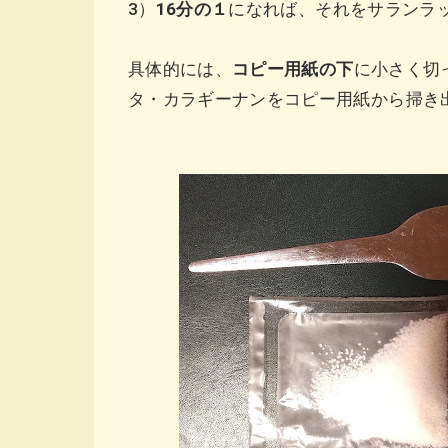
3）
16分の１
になれば、それをサランラ
具体的には、
コピー用紙の下
に小さく切
タ・カラギーナンをコピー用紙から掃き