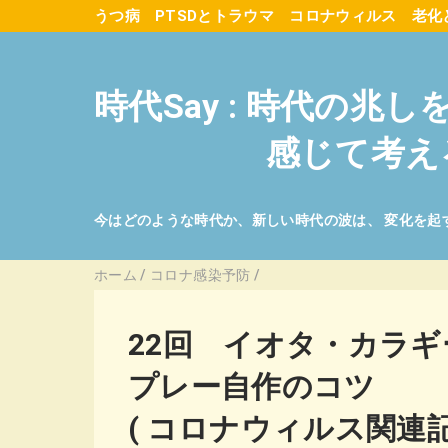
うつ病
PTSDとトラウマ
コロナウィルス
老化
時代Say : 時代の兆し
感じて考え
今はどのような時代か、新しい時代の波は、 変化を起
ホーム
/
コロナ感染予防
/
22回 イオタ・カラ
プレー自作のコツ
( コロナウィルス関連記