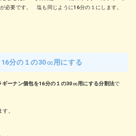
分割が必要です。 塩も同じように16分の１にします。
16分の１の30㏄用にする
ラギーナン個包を16分の１の30㏄用にする分割法
で
ます。