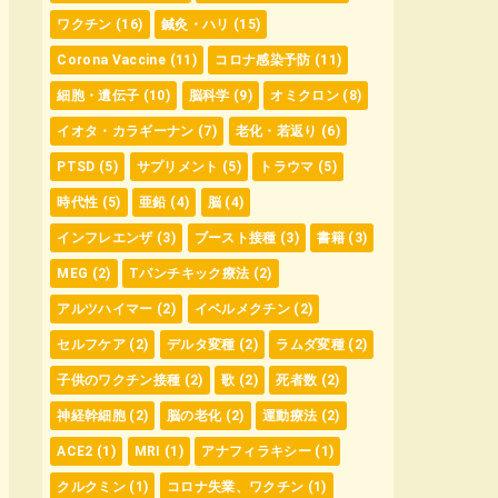
ワクチン
(16)
鍼灸・ハリ
(15)
Corona Vaccine
(11)
コロナ感染予防
(11)
細胞・遺伝子
(10)
脳科学
(9)
オミクロン
(8)
イオタ・カラギーナン
(7)
老化・若返り
(6)
PTSD
(5)
サプリメント
(5)
トラウマ
(5)
時代性
(5)
亜鉛
(4)
脳
(4)
インフレエンザ
(3)
ブースト接種
(3)
書籍
(3)
MEG
(2)
Tパンチキック療法
(2)
アルツハイマー
(2)
イベルメクチン
(2)
セルフケア
(2)
デルタ変種
(2)
ラムダ変種
(2)
子供のワクチン接種
(2)
歌
(2)
死者数
(2)
神経幹細胞
(2)
脳の老化
(2)
運動療法
(2)
ACE2
(1)
MRI
(1)
アナフィラキシー
(1)
クルクミン
(1)
コロナ失業、ワクチン
(1)