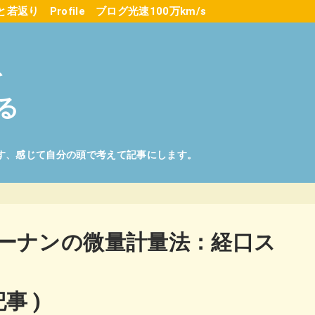
と若返り
Profile
ブログ光速100万km/s
を
る
す、感じて自分の頭で考えて記事にします。
ギーナンの微量計量法：経口ス
事 )