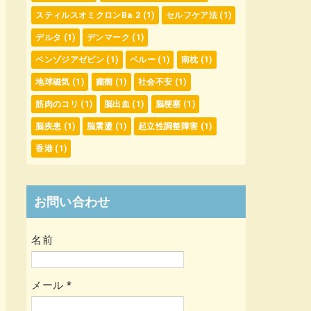
スティルスオミクロンBa.2
(1)
セルフケア法
(1)
デルタ
(1)
デンマーク
(1)
ベンゾジアゼピン
(1)
ペルー
(1)
南枕
(1)
地球磁気
(1)
癲癇
(1)
社会不安
(1)
筋肉のコリ
(1)
脳出血
(1)
脳梗塞
(1)
脳疾患
(1)
脳震盪
(1)
起立性調整障害
(1)
香港
(1)
お問い合わせ
名前
メール
*