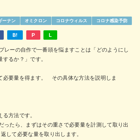
ギーナン
オミクロン
コロナウィルス
コロナ感染予防
B!
P
L
プレーの自作で一番頭を悩ますことは「どのようにし
計量するか？」です。
て必要量を得ます。 その具体な方法を説明しま
える方法です。
gだったら、まずはその重さで必要量を計測して取り出
り返して必要な量を取り出します。