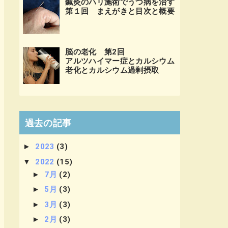
鍼灸のハリ施術でうつ病を治す
第１回 まえがきと目次と概要
脳の老化 第2回
アルツハイマー症とカルシウム
老化とカルシウム過剰摂取
過去の記事
►
2023
(3)
▼
2022
(15)
►
7月
(2)
►
5月
(3)
►
3月
(3)
►
2月
(3)