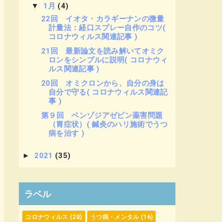
▼
1月
(4)
22回 イオタ・カラギーナンの微量
計量法：経口スプレー自作のコツ(
コロナウィルス関連記事 )
21回 最新論文を読み解いてオミク
ロンをシンプルに説明( コロナウィ
ルス関連記事 )
20回 オミクロンから、自分の身は
自分で守る( コロナウィルス関連記
事 )
第９回 ベンゾジアゼピン薬害問題
（胃症状）( 鍼灸のハリ施術でうつ
病を治す )
►
2021
(35)
ラベル
コロナウィルス
(28)
うつ病・メンタル
(16)