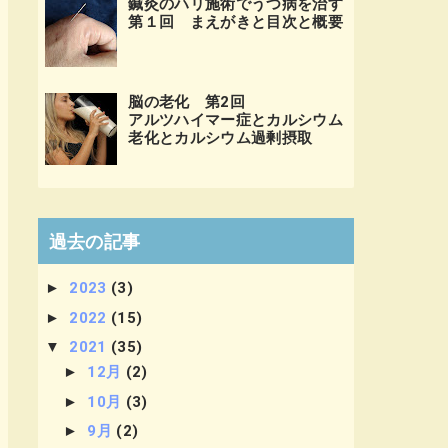
鍼灸のハリ施術でうつ病を治す
第１回 まえがきと目次と概要
脳の老化 第2回
アルツハイマー症とカルシウム
老化とカルシウム過剰摂取
過去の記事
►
2023
(3)
►
2022
(15)
▼
2021
(35)
►
12月
(2)
►
10月
(3)
►
9月
(2)