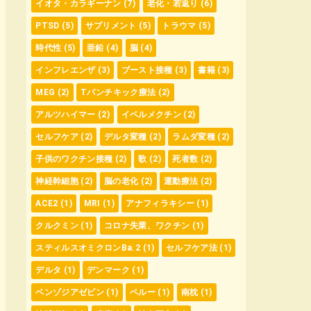
イオタ・カラギーナン
(7)
老化・若返り
(6)
PTSD
(5)
サプリメント
(5)
トラウマ
(5)
時代性
(5)
亜鉛
(4)
脳
(4)
インフレエンザ
(3)
ブースト接種
(3)
書籍
(3)
MEG
(2)
Tパンチキック療法
(2)
アルツハイマー
(2)
イベルメクチン
(2)
セルフケア
(2)
デルタ変種
(2)
ラムダ変種
(2)
子供のワクチン接種
(2)
歌
(2)
死者数
(2)
神経幹細胞
(2)
脳の老化
(2)
運動療法
(2)
ACE2
(1)
MRI
(1)
アナフィラキシー
(1)
クルクミン
(1)
コロナ失業、ワクチン
(1)
スティルスオミクロンBa.2
(1)
セルフケア法
(1)
デルタ
(1)
デンマーク
(1)
ベンゾジアゼピン
(1)
ペルー
(1)
南枕
(1)