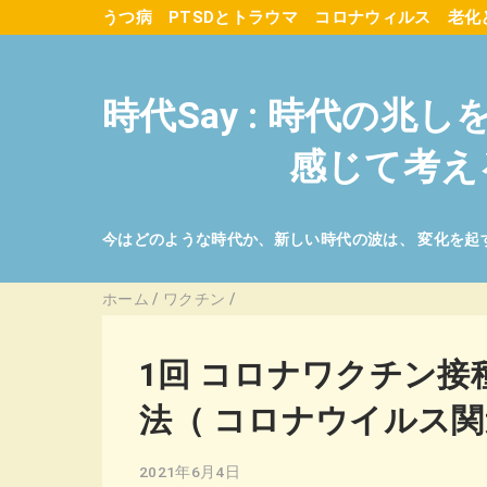
うつ病
PTSDとトラウマ
コロナウィルス
老化
時代Say : 時代の兆し
感じて考え
今はどのような時代か、新しい時代の波は、 変化を起
ホーム
/
ワクチン
/
1回 コロナワクチン
法（ コロナウイルス関
2021年6月4日