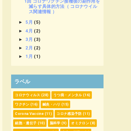
1回 コロナワクチン接種後の副作用を
減らす具体的方法（ コロナウイル
ス関連情報 ）
►
5月
(5)
►
4月
(2)
►
3月
(3)
►
2月
(2)
►
1月
(1)
ラベル
コロナウィルス
(28)
うつ病・メンタル
(16)
ワクチン
(16)
鍼灸・ハリ
(15)
Corona Vaccine
(11)
コロナ感染予防
(11)
細胞・遺伝子
(10)
脳科学
(9)
オミクロン
(8)