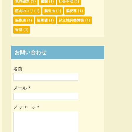
地球磁気
(1)
癲癇
(1)
社会不安
(1)
筋肉のコリ
(1)
脳出血
(1)
脳梗塞
(1)
脳疾患
(1)
脳震盪
(1)
起立性調整障害
(1)
香港
(1)
お問い合わせ
名前
メール
*
メッセージ
*