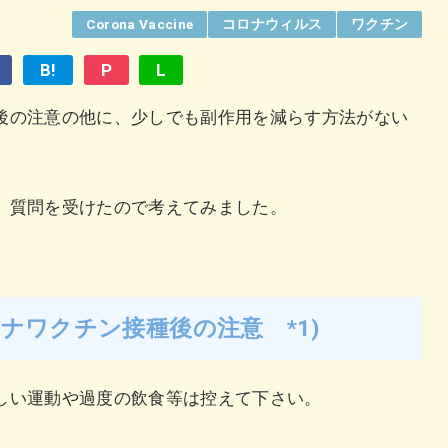
Corona Vaccine
コロナウィルス
ワクチン
B!
P
L
後の注意の他に、少しでも副作用を減らす方法がない
が、質問を受けたので考えてみました。
ロナワクチン接種後の注意
*1)
しい運動や過度の飲食等は控えて下さい。